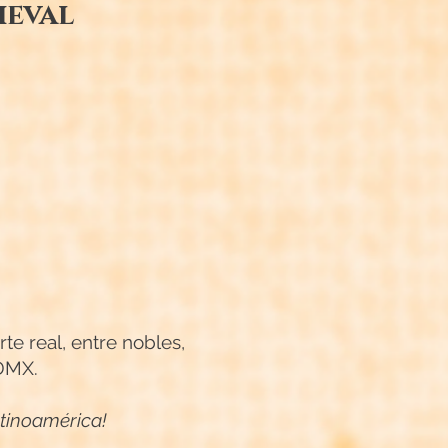
ieval
te real, entre nobles,
CDMX.
atinoamérica!