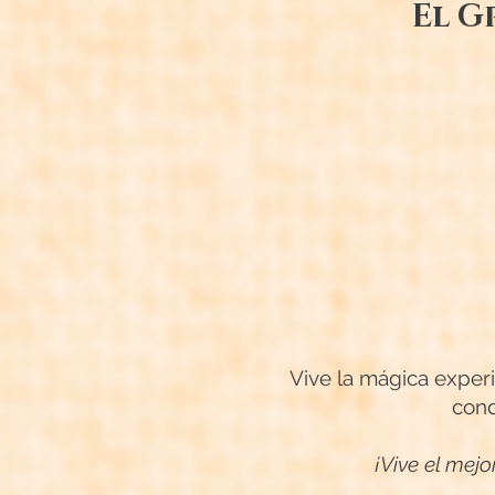
El G
Vive la mágica experi
cond
¡Vive el mej