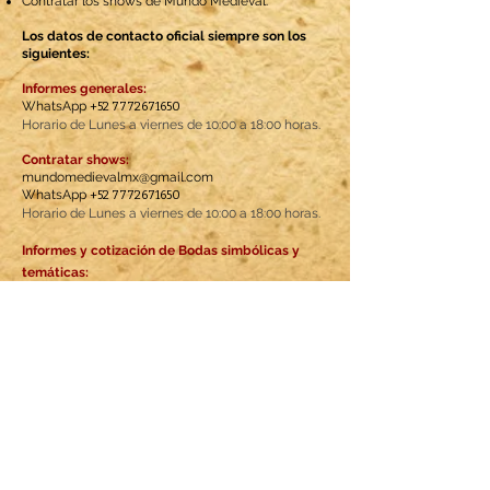
Contratar los shows de Mundo Medieval.
Los datos de contacto oficial siempre son los
siguientes:
Informes generales:
WhatsApp
+52 7772671650
Horario de Lunes a viernes de 10:00 a 18:00 horas.
Contratar shows:
mundomedievalmx@gmail.com
WhatsApp
+52 7772671650
Horario de Lunes a viernes de 10:00 a 18:00 horas.
Informes y cotización de Bodas simbólicas y
temáticas:
WhatsApp. +
52 5565407883
Horario de Lunes a viernes de 10:00 a 18:00 horas.
Rentar stands:
mercadomedievalmm@gmail.com
Preventa de nuestros Festivales:
Cada evento tiene una pestaña con la
información y preventa indicada aquí.
https://www.mundomedievalmexico.mx/