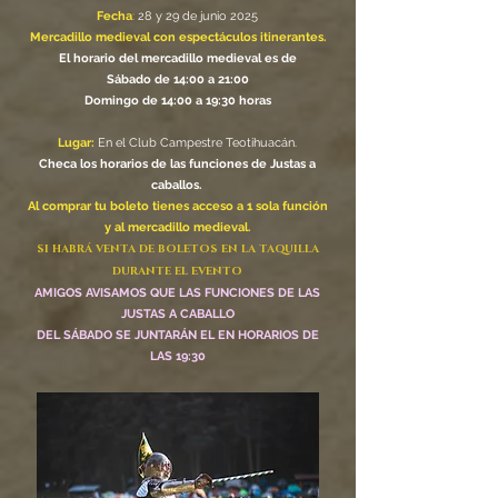
Fecha
:
28 y 29 de junio 2025
Mercadillo medieval con espectáculos itinerantes.​​
El horario del mercadillo medieval es de
Sábado de 14:00 a 21:00
Domingo de 14:00 a 19:30 horas
Lugar:
En el Club Campestre Teotihuacán.
Checa los horarios de las funciones de Justas a
caballos.
Al comprar tu boleto tienes acceso a 1 sola función
y al mercadillo medieval.
SI HABRÁ VENTA DE BOLETOS EN LA TAQUILLA
DURANTE EL EVENTO
AMIGOS AVISAMOS QUE LAS FUNCIONES DE LAS
JUSTAS A CABALLO
DEL SÁBADO SE JUNTARÁN EL EN HORARIOS DE
LAS 19:30