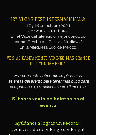
12° VIKING FEST INTERNACIONAL®
17 y 18 de octubre 2026
de 12:00 a 20:00 horas
En el Valle del silencio o mejor conocido
como "El valle del Festival Medieval"
En la Marquesa Edo. de México.
VEN AL CAMPAMENTO VIKINGO MÁS GRANDE
DE LATINOAMERICA.
Es importante saber que ampliaremos
las áreas del evento para tener más cupo para
campamento y estacionamiento disponible.
SÍ habrá venta de boletos en el
evento
Ayúdanos a lograr un Récord!!
¡
ven vestido de Vikingo o Vikinga!