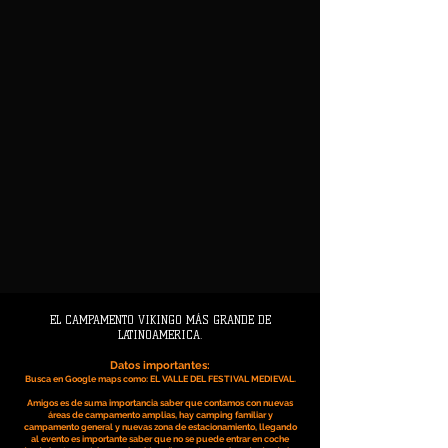
EL CAMPAMENTO VIKINGO MÁS GRANDE DE
LATINOAMERICA.
Datos importantes:
Busca en Google maps como: EL VALLE DEL FESTIVAL MEDIEVAL.
Amigos es de suma importancia saber que contamos con nuevas
áreas de campamento amplias, hay camping familiar y
campamento general y nuevas zona de estacionamiento, llegando
al evento es importante saber que no se puede entrar en coche