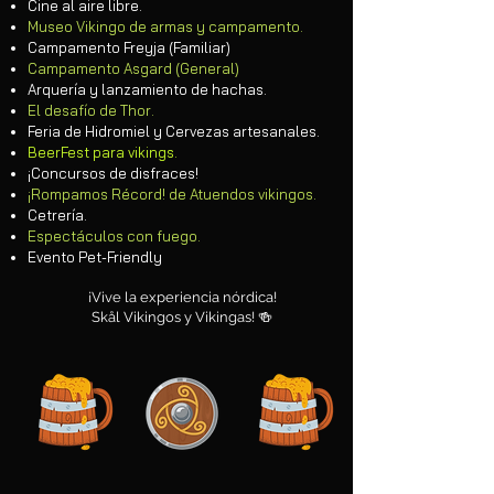
Cine al aire libre.
Museo Vikingo de armas y campamento.
Campamento Freyja (Familiar)
Campamento Asgard (General)
Arquería y lanzamiento de hachas.
El desafío de Thor.
Feria de Hidromiel y Cervezas artesanales.
BeerFest para vikings.
¡Concursos de disfraces!
¡Rompamos Récord! de Atuendos vikingos.
Cetrería.
Espectáculos con fuego.
Evento Pet-Friendly
¡Vive la experiencia nórdica!
Skål Vikingos y Vikingas!
🍻