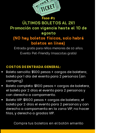
Fase #1
ÚLTIMOS BOLETOS AL 2X1
Promoción con vigencia hasta el 10 de
agosto
(NO hay boletos físicos, solo habrá
boletos en línea)
Entrada gratis para niños menores de 10 años.
Evento Pet-Friendly (mascotas gratis)
COSTOS DE ENTRADA GENERAL:
Boleto sencillo: $500 pesos + cargos de boletera,
boleto por 1 día del evento para 2 personas (sin
camping)
Boleto completo: $1100 pesos + cargos de boletera,
el boleto por 2 días el evento para 2 personas y
con derecho a campamento.
Boleto VIP: $1600 pesos + cargos de boletera, el
boleto por 2 días el evento para 2 personas y con
derecho a campamento en la zona VIP, no hacer
filas, y derecho a gradas VIP.
Compra tus boletos en el botón amarillo